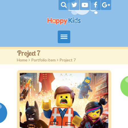
Home
Project 7
Home
>
Portfolio item
>
Project 7
Our Services
Autism Services
Eligibility
Contact I Shine