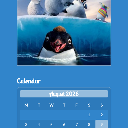
Calendar
August 2026
M
T
W
T
F
S
S
1
2
3
4
5
6
7
8
9